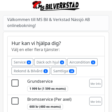
Välkommen till MS Bil & Verkstad Nässjö AB
onlinebokning!
Hur kan vi hjälpa dig?
Välj en eller flera tjänster:
Service
Däck och hjul
Aircondition
9
8
5
Rekond & Bilvård
Samtliga
5
29
Grundservice
Mer Info
1 999 kr (1 599 ex moms)
Bromsservice (Per axel)
Mer Info
600 kr (480 ex moms)